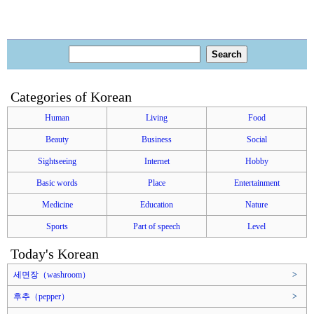
Categories of Korean
Human
Living
Food
Beauty
Business
Social
Sightseeing
Internet
Hobby
Basic words
Place
Entertainment
Medicine
Education
Nature
Sports
Part of speech
Level
Today's Korean
세면장（washroom）
>
후추（pepper）
>