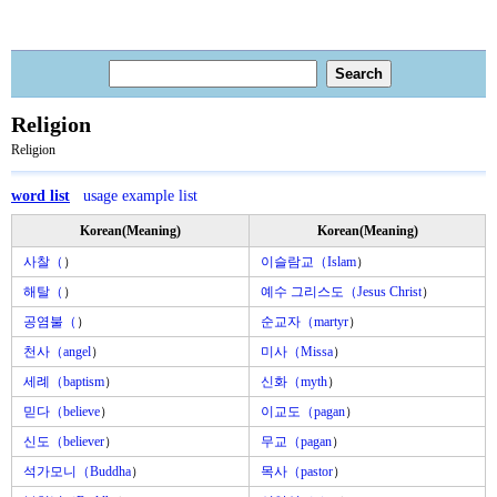
Religion
Religion
word list
usage example list
Korean(Meaning)
Korean(Meaning)
사찰（
）
이슬람교（Islam
）
해탈（
）
예수 그리스도（Jesus Christ
）
공염불（
）
순교자（martyr
）
천사（angel
）
미사（Missa
）
세례（baptism
）
신화（myth
）
믿다（believe
）
이교도（pagan
）
신도（believer
）
무교（pagan
）
석가모니（Buddha
）
목사（pastor
）