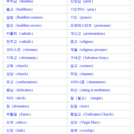
부처님（Buddha
）
신앙심（piety
）
불교（buddhism
）
기도하다（pray
）
설법（Buddhist sermon
）
기도（prayer
）
법요（buddhist service
）
프로테스탄트（protestant
）
카톨릭（catholic
）
개신교（protestantism
）
천주교（catholic
）
종교（religion
）
크리스천（christian
）
계율（religious precepts
）
기독교（christianity
）
구세군（Salvation Army
）
교회（church
）
설교（sermon
）
성당（church
）
무당（shaman
）
유교（confucianism
）
샤머니즘（shamanism
）
봉납（dedication
）
좌선（sitting in meditation
）
악마（devil
）
절（불교）（temple
）
점（divination
）
믿음（trust
）
부활절（Easter
）
통일교（Unification Church
）
도덕（ethics
）
성모（Virgin Mary
）
신앙（faith
）
숭배（worship
）