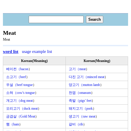
Meat
Meat
word list
usage example list
Korean(Meaning)
Korean(Meaning)
베이컨（bacon
）
고기（meat
）
소고기（beef
）
다진 고기（minced meat
）
우설（beef tongue
）
양고기（mutton lamb
）
소혀（cow's tongue
）
천엽（omasum
）
개고기（dog meat
）
족발（pigs' feet
）
오리고기（duck meat
）
돼지고기（pork
）
금겹살（Gold Meat
）
생고기（raw meat
）
햄（ham
）
갈비（rib
）