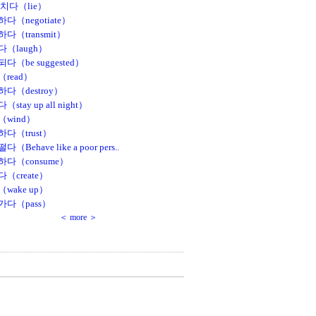
치다（lie）
다（negotiate）
다（transmit）
（laugh）
다（be suggested）
read）
다（destroy）
stay up all night）
（wind）
다（trust）
（Behave like a poor pers..
하다（consume）
（create）
wake up）
가다（pass）
＜ more ＞