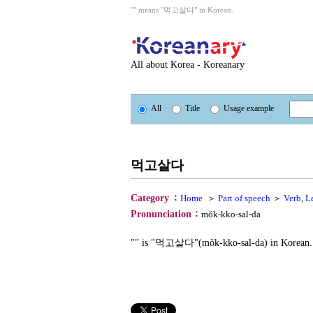
"" means "먹고살다" in Korean.
All about Korea - Koreanary
All
Title
Usage example
먹고살다
：
Category
Home
＞
Part of speech
＞
Verb
,
L
：
Pronunciation
mŏk-kko-sal-da
"" is "먹고살다"(mŏk-kko-sal-da) in Korean.