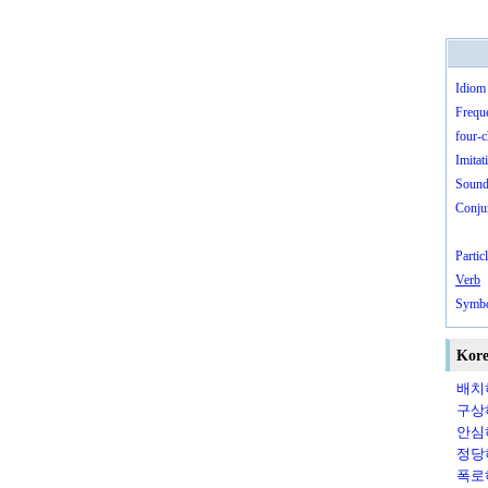
Idiom
Frequ
four-c
Imitat
Sound
Conju
Partic
Verb
Symb
Kore
배치하
구상
안심하
정당하
폭로하