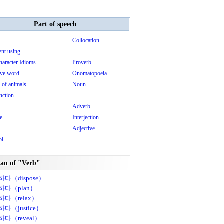
Part of speech
Collocation
ent using
haracter Idioms
Proverb
ive word
Onomatopoeia
 of animals
Noun
nction
Adverb
le
Interjection
Adjective
ol
an of "Verb"
다（dispose）
하다（plan）
다（relax）
다（justice）
다（reveal）