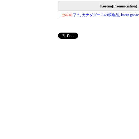
Korean(Pronunciation)
코리아
구스, カナダグースの模造品, korea goose