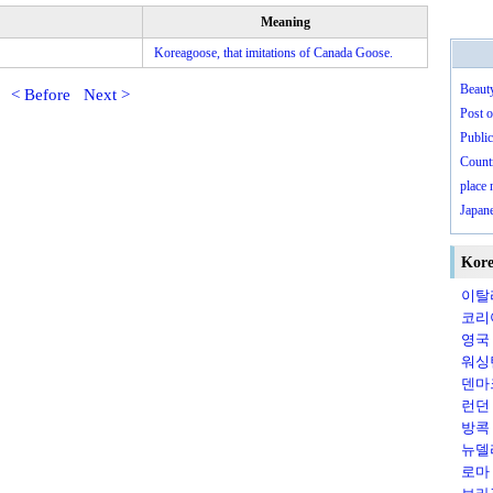
Meaning
Koreagoose, that imitations of Canada Goose.
Beaut
< Before
Next >
Post o
Public
Countr
place
Japan
Kore
이탈리
코리
영국（
워싱턴
덴마크
런던（
방콕（
뉴델리
로마