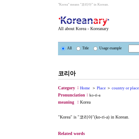
"Korea" means "코리아" in Korean.
All about Korea - Koreanary
All
Title
Usage example
코리아
：
Category
Home
＞
Place
＞
country or place
：
Pronunciation
ko-ri-a
：
meaning
Korea
"Korea" is "코리아"(ko-ri-a) in Korean.
Related words