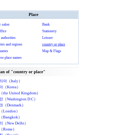
Place
y salon
Bank
ffice
Stationery
 authorities
Leisure
ies and regions
country or place
 names
Map & Flags
ese place names
an of "country or place"
아（Italy）
아（Korea）
the United Kingdom）
（Washington D.C）
（Denmark）
London）
Bangkok）
（New Delhi）
（Rome）