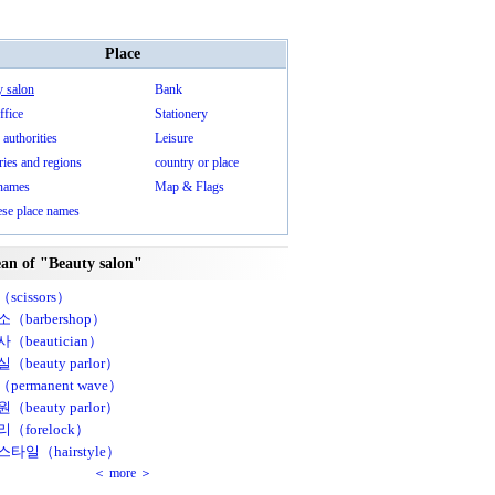
Place
y salon
Bank
ffice
Stationery
 authorities
Leisure
ies and regions
country or place
 names
Map & Flags
ese place names
an of "Beauty salon"
scissors）
（barbershop）
（beautician）
（beauty parlor）
permanent wave）
（beauty parlor）
（forelock）
타일（hairstyle）
＜ more ＞