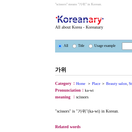
"scissors" means "가위" in Korean.
All about Korea - Koreanary
All
Title
Usage example
가위
：
Category
Home
＞
Place
＞
Beauty salon
,
St
：
Pronunciation
ka-wi
：
meaning
scissors
"scissors" is "가위"(ka-wi) in Korean.
Related words