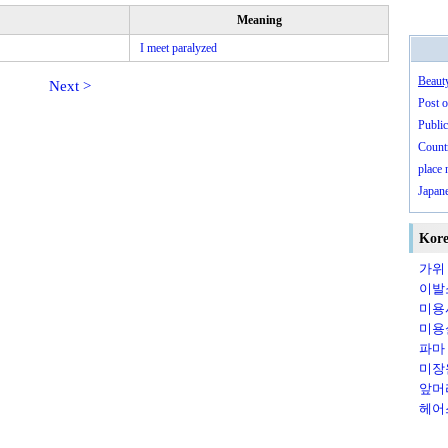
Meaning
I meet paralyzed
Beaut
Next >
Post o
Public
Countr
place
Japan
Kore
가위（
이발소
미용사
미용실
파마（
미장원
앞머리
헤어스